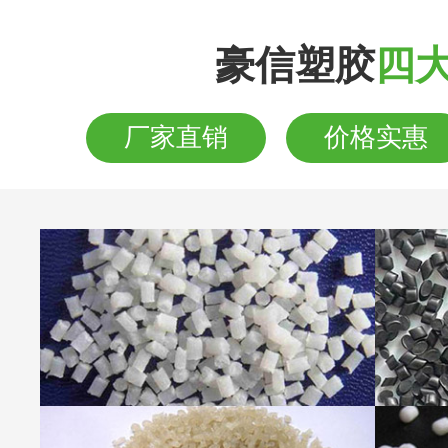
豪信塑胶
四
厂家直销
价格实惠