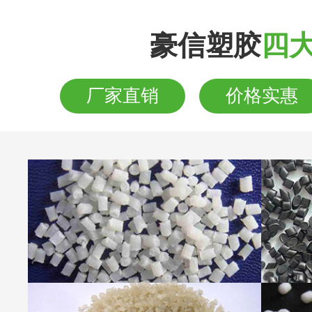
豪信塑胶
四
厂家直销
价格实惠