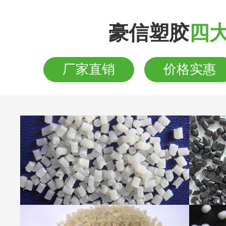
豪信塑胶
四
厂家直销
价格实惠