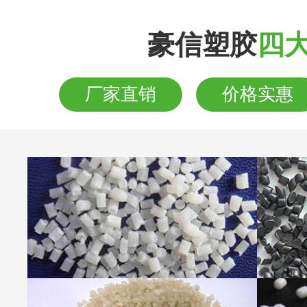
豪信塑胶
四
厂家直销
价格实惠