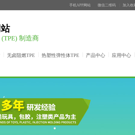
手机APP网站
微信二维码
加入收
网站
TPE) 制造商
站
无卤阻燃TPE
热塑性弹性体TPE
产品中心
应用中心