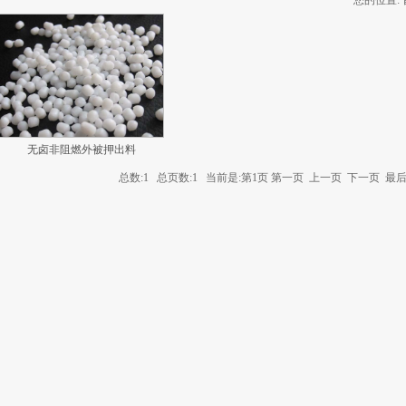
您的位置:
无卤非阻燃外被押出料
总数:1 总页数:1 当前是:第1页 第一页 上一页 下一页 最