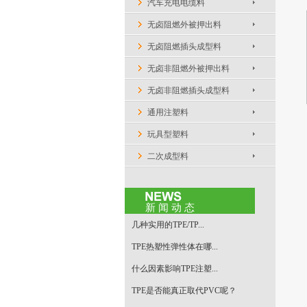
汽车充电电缆料
无卤阻燃外被押出料
无卤阻燃插头成型料
无卤非阻燃外被押出料
无卤非阻燃插头成型料
通用注塑料
玩具型塑料
二次成型料
新 闻 动 态
几种实用的TPE/TP...
TPE热塑性弹性体在哪...
什么因素影响TPE注塑...
TPE是否能真正取代PVC呢？