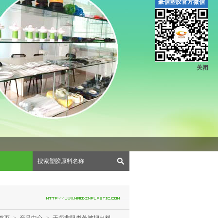
豪信塑胶官方微信
关闭