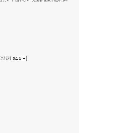
首页
->
产品中心
->
无卤非阻燃外被押出料
后页转到