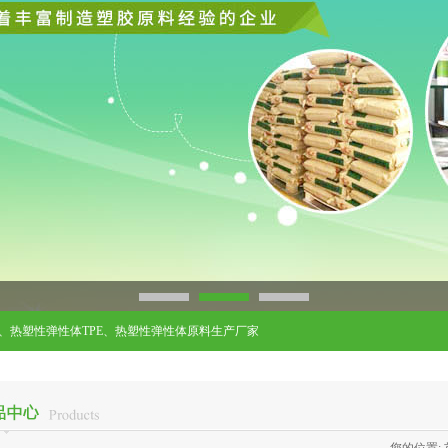
、
热塑性弹性体TPE
、
热塑性弹性体原料生产厂家